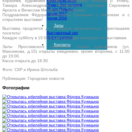
Кораблёв, художники Михаил Алексеевич Кабанов (г. Углич),
«Мир живописи»
Проект Арт-галерея
Тамара Александровна Никифорова, Светлана Сергеевна
75 лет Победы
Арсюта и Вячеслав Михайлович Зарослов.
Архив 2017
Поздравляем Фёдора Ивановича Куницына с юбилеем и с
Архив 2016
открытием выставки!
Залы
Выставка продлится до 5 апреля включительно. Приглашаем
посетить!
Выставочный зал
Услуги салона
Каждую субботу в 15:00 у нас проходят экскурсии по выставкам.
Контакты
Залы Ярославского отделения Союза художников (ул.
Максимова, д.15) открыты ежедневно, кроме вторника, с 11:00
до 19:00.
Касса открыта до 18:30.
Фото: СХР и Ирина Штольба
Публикации: Городские новости
Фотографии