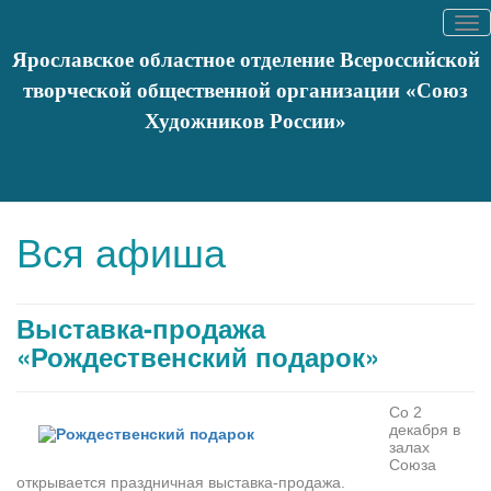
Tog
nav
Ярославское областное отделение Всероссийской
творческой общественной организации «Союз
Художников России»
Вы здесь:
Главная
События
Афишa
Выставка-продажа
«Рождественский подарок»
Вся афиша
Выставка-продажа
«Рождественский подарок»
Со 2
декабря в
залах
Союза
открывается праздничная выставка-продажа.