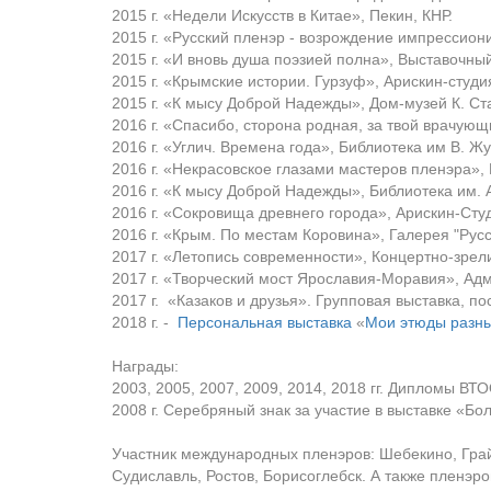
2015 г. «Недели Искусств в Китае», Пекин, КНР.
2015 г. «Русский пленэр - возрождение импрессион
2015 г. «И вновь душа поэзией полна», Выставочны
2015 г. «Крымские истории. Гурзуф», Арискин-студи
2015 г. «К мысу Доброй Надежды», Дом-музей К. Ст
2016 г.
«
Спасибо, сторона родная, за твой врачующ
2016 г. «Углич. Времена года», Библиотека им В. Жу
2016 г.
«
Некрасовское глазами мастеров пленэра»,
2016 г.
«
К мысу Доброй Надежды
»
, Библиотека им. 
2016 г.
«
Сокровища древнего города
»
, Арискин-Сту
2016 г.
«
Крым. По местам Коровина
»
, Галерея "Рус
2017 г.
«
Летопись современности
»
, Концертно-зре
2017 г.
«
Творческий мост Ярославия-Моравия
»
, Ад
2017 г.
«
Казаков и друзья
»
. Групповая выставка, п
2018 г. -
Персональная выставка
«
Мои этюды разны
Награды:
2003, 2005, 2007, 2009, 2014, 2018 гг. Дипломы ВТО
2008 г. Серебряный знак за участие в выставке «Б
Участник международных пленэров: Шебекино, Грай
Судиславль, Ростов, Борисоглебск. А также пленэро