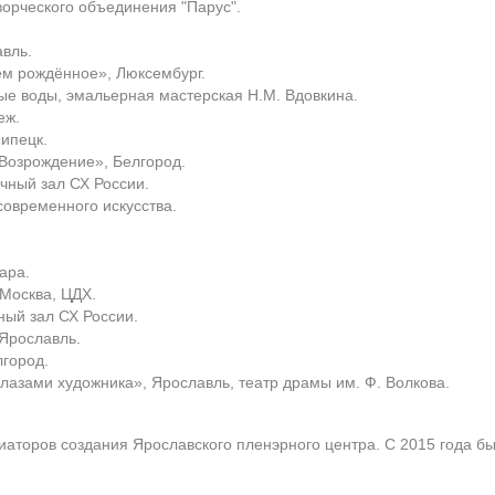
ворческого объединения "Парус".
авль.
нём рождённое», Люксембург.
ые воды, эмальерная мастерская Н.М. Вдовкина.
еж.
Липецк.
«Возрождение», Белгород.
очный зал СХ России.
современного искусства.
ара.
 Москва, ЦДХ.
ный зал СХ России.
 Ярославль.
лгород.
глазами художника», Ярославль, театр драмы им. Ф. Волкова.
иаторов создания Ярославского пленэрного центра. С 2015 года б