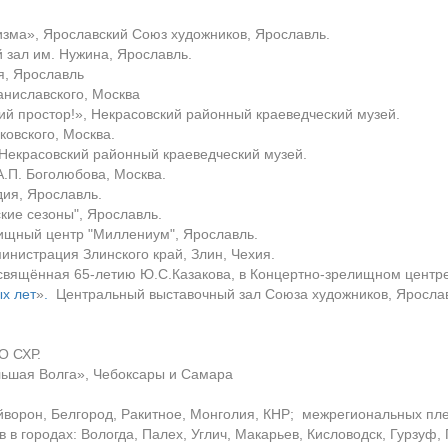
изма», Ярославский Союз художников, Ярославль.
й зал им. Нужина, Ярославль.
я, Ярославль
аниславского, Москва
ий простор!
»
, Некрасовский районный краеведческий музей.
ковского, Москва.
 Некрасовский районный краеведческий музей.
А.П. Боголюбова, Москва.
дия, Ярославль.
ские сезоны", Ярославль.
лищный центр "Миллениум", Ярославль.
министрация Злинского край, Злин, Чехия.
освящённая 65-летию Ю.С.Казакова, в Концертно-зрелищном центр
х лет
»
.
Центральный выставочный зал Союза художников, Яросла
О СХР.
ольшая Волга», Чебоксары и Самара
ворон, Белгород, Ракитное, Монголия, КНР; межрегиональных плен
в в городах: Вологда, Палех, Углич, Макарьев, Кисловодск, Гурзуф,