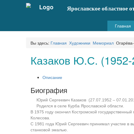
Ярославское областное о
Главная
Вы здесь:
Главная
Художники
Мемориал
Огарёва-
Казаков Ю.С. (1952-
Описание
Биография
Юрий Сергеевич Казаков (27.07.1952 – 07.01.20
Родился в селе Курба Ярославской области.
В 1975 году окончил Костромской государственный 
Колесова.
С 1981 года Юрий Сергеевич принимал участие в вы
станковой эмалью.