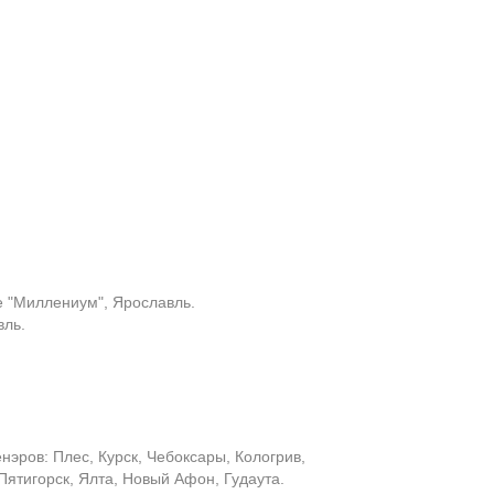
е "Миллениум", Ярославль.
вль.
эров: Плес, Курск, Чебоксары, Кологрив,
 Пятигорск, Ялта, Новый Афон, Гудаута.