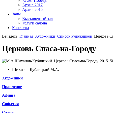
75 лет Победы
Архив 2017
Архив 2016
Залы
Выставочный зал
Услуги салона
Контакты
Вы здесь:
Главная
Художники
Список художников
Церковь С
Церковь Спаса-на-Городу
Шиханов-Кублицкий М.А.
Художники
Правление
Афиша
События
Салон