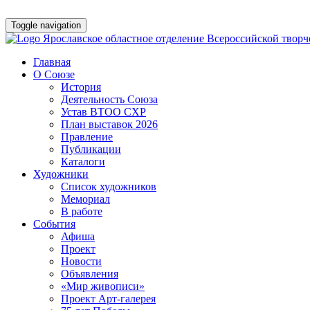
Toggle navigation
Ярославское областное отделение Всероссийской твор
Главная
О Союзе
История
Деятельность Союза
Устав ВТОО СХР
План выставок 2026
Правление
Публикации
Каталоги
Художники
Список художников
Мемориал
В работе
События
Афишa
Проект
Новости
Объявления
«Мир живописи»
Проект Арт-галерея