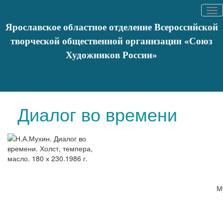
Tog
nav
Ярославское областное отделение Всероссийской
творческой общественной организации «Союз
Художников России»
Вы здесь:
Главная
Художники
Список художников
Поцелуй
Иуды
Диалог во времени
М