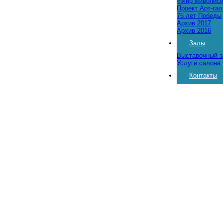
«Мир живопис
Проект Арт-га
75 лет Победы
Архив 2017
Архив 2016
Залы
Выставочный з
Услуги салона
Контакты