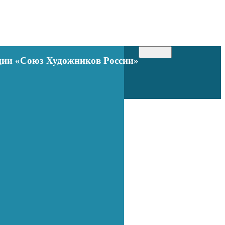
Toggle
ации «Союз Художников России»
navigation