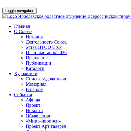
Toggle navigation
Ярославское областное отделение Всероссийской твор
Главная
О Союзе
История
Деятельность Союза
Устав ВТОО СХР
План выставок 2026
Правление
Публикации
Каталоги
Художники
Список художников
Мемориал
В работе
События
Афишa
Проект
Новости
Объявления
«Мир живописи»
Проект Арт-галерея