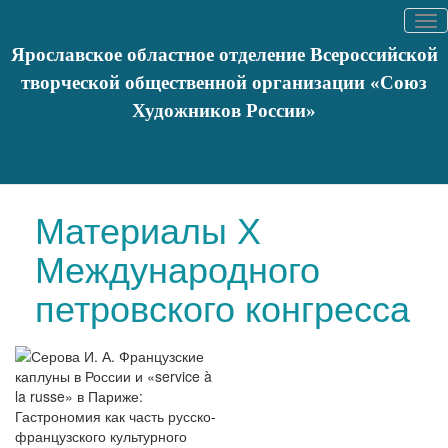
Tog
nav
Ярославское областное отделение Всероссийской
творческой общественной организации «Союз
Художников России»
Вы здесь:
Главная
Художники
Список художников
Клячина
А.Н.
Материалы Х
Международного
петровского конгресса