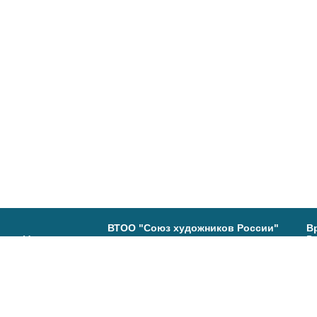
ВТОО "Союз художников России"
В
ь, ул. Максимова,
Вы
В
(4
Группа в ВК:
80-29
Са
19
В
Т