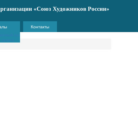
 организации «Союз Художников России»
алы
Контакты
вочный зал
и салона