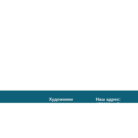
Художники
Наш адрес:
150000, г. Ярославл
Правление
д.15
Афиша
Тел/факс:
(4852)72-
Телефоны:
События
(4852) 72-80-29,
Салон