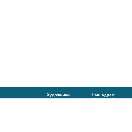
Художники
Наш адрес:
150000, г. Ярославл
Правление
д.15
Афиша
Тел/факс:
(4852)72-
Телефоны:
События
(4852) 72-80-29,
Салон