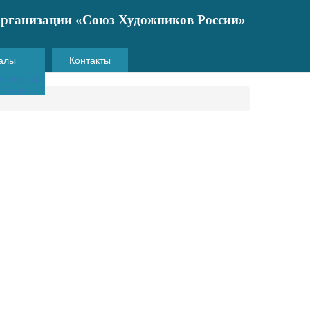
 организации «Союз Художников России»
алы
Контакты
вочный зал
и салона