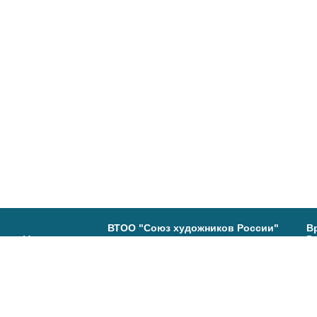
ВТОО "Союз художников России"
В
ь, ул. Максимова,
Вы
В
(4
Группа в ВК:
80-29
Са
19
В
Т