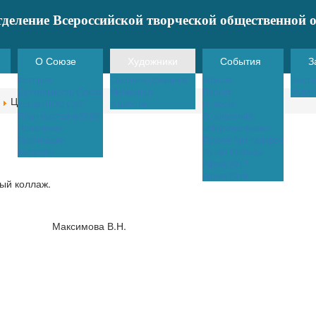
тделение Всероссийской творческой общественной
О Союзе
Художники
События
З
История
Список художников
Афишa
Выста
Деятельность Союза
Мемориал
Проект
Услуг
Цветок
Устав ВТОО СХР
В работе
Новости
План выставок 2026
Объявления
Правление
«Мир живописи»
Публикации
Проект Арт-галерея
Каталоги
75 лет Победы
Архив 2017
Архив 2016
Максимова В.Н.