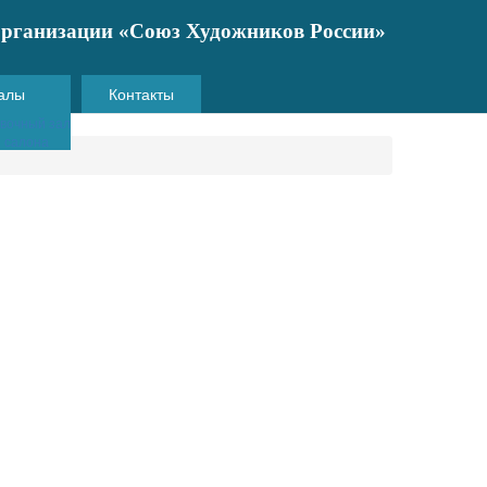
 организации «Союз Художников России»
алы
Контакты
вочный зал
и салона