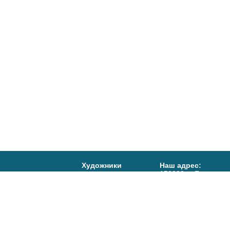
Художники
Наш адрес:
150000, г. Ярославл
Правление
д.15
Афиша
Тел/факс:
(4852)72-
Телефоны:
События
(4852) 72-80-29,
Салон