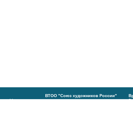
ВТОО "Союз художников России"
В
ь, ул. Максимова,
Вы
В
(4
Группа в ВК:
80-29
Са
19
В
Т