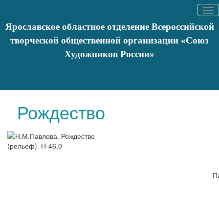
Tog
nav
Ярославское областное отделение Всероссийской
творческой общественной организации «Союз
Художников России»
Вы здесь:
Главная
Художники
Список художников
Жевакин
А.Н.
Рождество
П