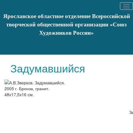
Tog
nav
Ярославское областное отделение Всероссийской
творческой общественной организации «Союз
Художников России»
Вы здесь:
Главная
Художники
Список художников
Задумавшийся
Задумавшийся
З