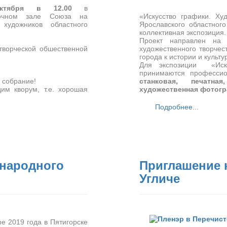
ктября в 12.00
в
вочном зале Союза на
«Искусство графики. Ху
художников областного
Ярославского областного
коллективная экспозиция
Проект направлен на 
 творческой обшественной
художественного творчес
города к истории и культу
Для экспозиции «Иску
принимаются профессио
 собрание!
станковая, печатна
им кворум, т.е. хорошая
художественная фотогра
Подробнее...
 народного
Приглашение к
Угличе
е 2019 года в Пятигорске