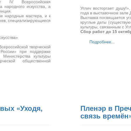
ёт IV Всероссийская
а народного искусства, а
Углич восторгает душу!»
енция.
года в выставочном зале 
е народные мастера, и к
Выставка посвящается уг
зеев, специализирующиеся
круглые даты (существу
культуры, связанным с Уг
Сбор работ до 15 октябр
скусства»
Подробнее...
Всероссийской творческой
 России» при поддержке
 Министерства культуры
рческой общественной
вых «Уходя,
Пленэр в Преч
связь времён