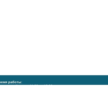
ремя работы
:
ставочный зал - с 11:00 до 19:00.
ыходной день
- вторник. Тел:
852) 72-80-29
.
лон Союза художников - с 11.00 до
.00 без обеда.
ыходные
– понедельник и вторник.