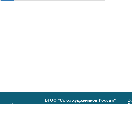
ВТОО "Союз художников России"
В
ь, ул. Максимова,
Вы
В
(4
Группа в ВК:
80-29
Са
19
В