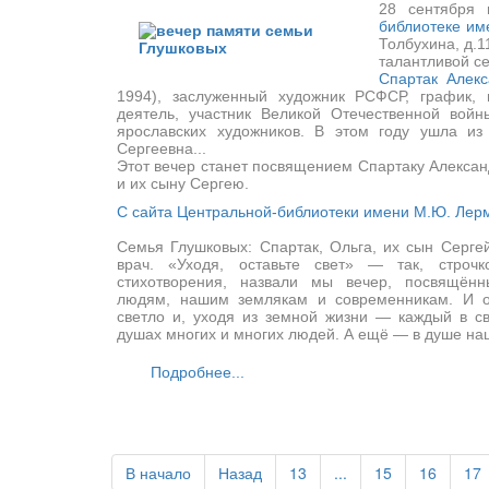
28 сентября
библиотеке им
Толбухина, д.1
талантливой с
Спартак Алекс
1994), заслуженный художник РСФСР, график, 
деятель, участник Великой Отечественной войн
ярославских художников. В этом году ушла из
Сергеевна...
Этот вечер станет посвящением Спартаку Алексан
и их сыну Сергею.
С сайта Центральной-библиотеки имени М.Ю. Лер
Семья Глушковых: Спартак, Ольга, их сын Сергей
врач. «Уходя, оставьте свет» — так, строч
стихотворения, назвали мы вечер, посвящён
людям, нашим землякам и современникам. И он
светло и, уходя из земной жизни — каждый в св
душах многих и многих людей. А ещё — в душе на
Подробнее...
В начало
Назад
13
...
15
16
17