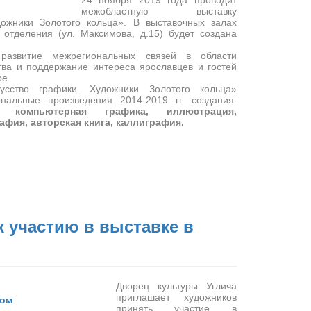
24 ноября 2019 года проводит
межобластную выставку
дожники Золотого кольца». В выставочных залах
 отделения (ул. Максимова, д.15) будет создана
.
развитие межрегиональных связей в области
тва и поддержание интереса ярославцев и гостей
ре.
сство графики. Художники Золотого кольца»
нальные произведения 2014-2019 гг. создания:
я, компьютерная графика, иллюстрация,
фия, авторская книга, каллиграфия.
 участию в выставке в
Дворец культуры Углича
приглашает художников
принять участие в