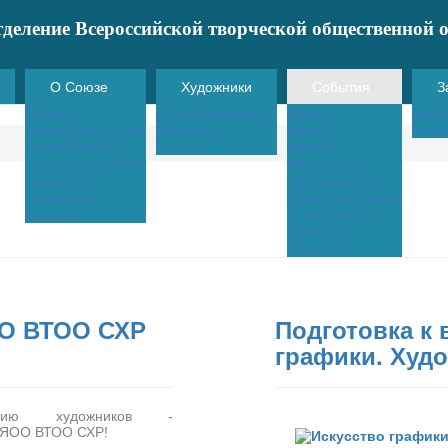
тделение Всероссийской творческой общественной
О Союзе
Художники
События
З
История
Список художников
Афишa
Выста
Деятельность Союза
Мемориал
Проект
Услуг
Устав ВТОО СХР
В работе
Новости
План выставок 2026
Объявления
Правление
«Мир живописи»
Публикации
Проект Арт-галерея
Каталоги
75 лет Победы
Архив 2017
Архив 2016
ОО ВТОО СХР
Подготовка к 
графики. Худ
анию художников -
 ЯОО ВТОО СХР!