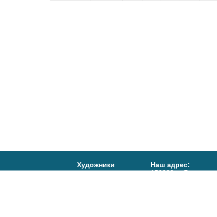
Художники
Наш адрес:
150000, г. Ярославл
Правление
д.15
Афиша
Тел/факс:
(4852)72-
Телефоны:
События
(4852) 72-80-29,
Салон