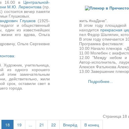
 в 16.00 в
Центральной-
ени М.Ю. Лермонтова
(пр.
1) состоится вечер памяти
емьи Глушковых.
андрович Глушков
(1925-
жить #наДаче".
педагог и общественный
В этом году площадкой 
ы, один из известнейших
находится
прекрасная це
 жизни его вдова, Ольга
пел Федор Шаляпин, кото
В этом году отмечается 1
дровичу, Ольге Сергеевне
Программа фестиваля:
10.00 Начало пленэра «До
11.00 Молебен с акафисто
монтова:
12.00 "Между небом и 
Автор-исполнитель, лау
. Художник, учительница,
Алексея Фатьянова Алекс
кой из одного хорошего
13.00 Завершение пленэр
ный этим замечательным
и, действительно, жили
Подробнее...
ой срок, оставили свет в
шего города.
Страница 18 
18
19
...
21
22
Вперёд
В конец