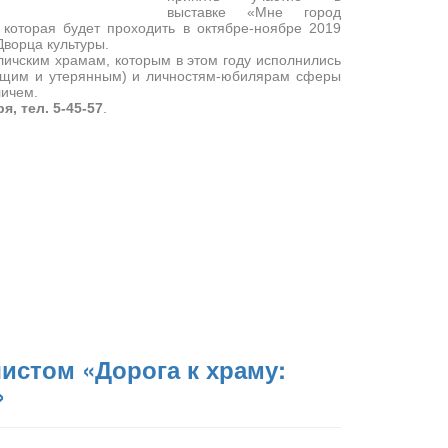
выставке «Мне город
, которая будет проходить в октябре-ноябре 2019
Дворца культуры.
личским храмам, которым в этом году исполнились
ющим и утерянным) и личностям-юбилярам сферы
личем.
я, тел. 5-45-57
.
истом «Дорога к храму:
»