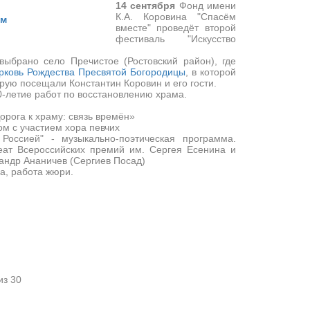
14 сентября
Фонд имени
К.А. Коровина "Спасём
вместе" проведёт второй
фестиваль "Искусство
выбрано село Пречистое (Ростовский район), где
рковь Рождества Пресвятой Богородицы
, в которой
рую посещали Константин Коровин и его гости.
0-летие работ по восстановлению храма.
рога к храму: связь времён»
м с участием хора певчих
Россией" - музыкально-поэтическая программа.
реат Всероссийских премий им. Сергея Есенина и
андр Ананичев (Сергиев Посад)
а, работа жюри.
из 30