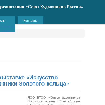
 организации «Союз Художников России»
алы
Контакты
вочный зал
и салона
выставке «Искусство
ожники Золотого кольца»
ЯОО ВТОО «Союза художников
России» в период с 31 октября по