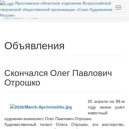
Ярославское областное отделение Всероссийской
Toggl
творческой общественной организации «Союз Художников
Вы здесь:
Главная
События
Объявления
Областной
navig
России»
выставком 14 мая
Объявления
Скончался Олег Павлович
Отрошко
20 апреля на 88-м
году жизни ушёл
известный
художник-анималист Олег Павлович Отрошко.
Художественный талант Олега Отрошко, его мастерство,