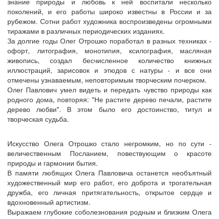
знание природы и любовь к ней воспитали несколько
поколений, и его работы широко известны в России и за
рубежом. Сотни работ художника воспроизведены огромными
тиражами в различных периодических изданиях.
За долгие годы Олег Отрошко поработал в разных техниках -
офорт, литография, монотипия, ксилография, масляная
живопись, создал бесчисленное количество книжных
иллюстраций, зарисовок и этюдов с натуры - и все они
отмечены узнаваемым, неповторимым творческим почерком.
Олег Павлович умел видеть и передать чувство природы как
родного дома, повторяя: "Не растите дерево печали, растите
дерево любви". В этом было его достоинство, титул и
творческая судьба.
Искусство Олега Отрошко стало негромким, но по сути -
величественным Посланием, повествующим о красоте
природы и гармонии бытия.
В памяти любящих Олега Павловича останется необъятный
художественный мир его работ, его доброта и трогательная
дружба, его личная притягательность, открытое сердце и
вдохновенный артистизм.
Выражаем глубокие соболезнования родным и близким Олега