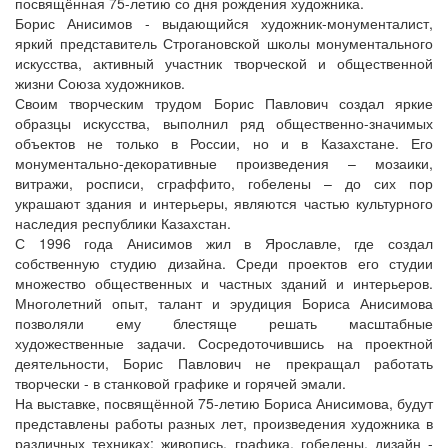
посвящённая 75-летию со дня рождения художника.
Борис Анисимов - выдающийся художник-монументалист,
яркий представитель Строгановской школы монументального
искусства, активный участник творческой и общественной
жизни Союза художников.
Своим творческим трудом Борис Павлович создал яркие
образцы искусства, выполнил ряд общественно-значимых
объектов не только в России, но и в Казахстане. Его
монументально-декоративные произведения – мозаики,
витражи, росписи, сграффито, гобелены – до сих пор
украшают здания и интерьеры, являются частью культурного
наследия республики Казахстан.
С 1996 года Анисимов жил в Ярославле, где создал
собственную студию дизайна. Среди проектов его студии
множество общественных и частных зданий и интерьеров.
Многолетний опыт, талант и эрудиция Бориса Анисимова
позволяли ему блестяще решать масштабные
художественные задачи. Сосредоточившись на проектной
деятельности, Борис Павлович не прекращал работать
творчески - в станковой графике и горячей эмали.
На выставке, посвящённой 75-летию Бориса Анисимова, будут
представлены работы разных лет, произведения художника в
различных техниках: живопись, графика, гобелены, дизайн -