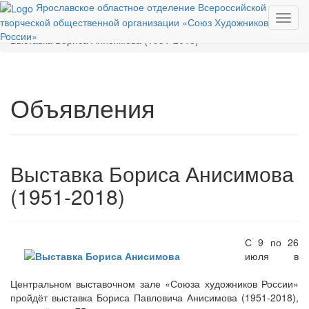
Ярославское областное отделение Всероссийской
Toggl
творческой общественной организации «Союз Художников
Вы здесь:
Главная
События
Объявления
Главная
Афиша
navig
России»
Выставка Бориса Анисимова (1951-2018)
Объявления
Выставка Бориса Анисимова
(1951-2018)
С 9 по 26
июля в
Центральном выставочном зале «Союза художников России»
пройдёт выставка Бориса Павловича Анисимова (1951-2018),