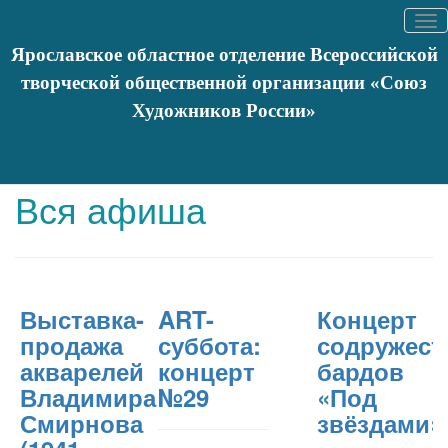
Tog
nav
Ярославское областное отделение Всероссийской
творческой общественной организации «Союз
Художников России»
Вы здесь:
Главная
События
Афишa
Вся афиша
Выставка-
ART-
Концерт
продажа
суббота:
содружест
акварелей
концерт
бардов
Владимира
№29
«Под
Смирнова
звёздами»