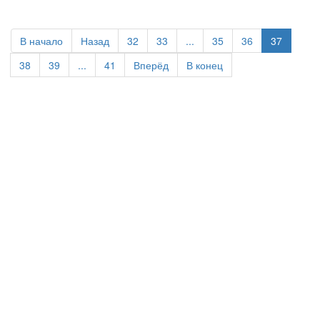
В начало
Назад
32
33
...
35
36
37
38
39
...
41
Вперёд
В конец