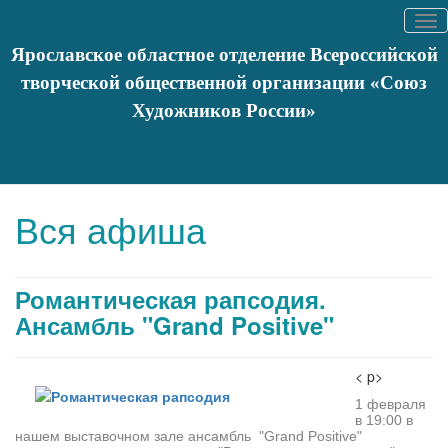
Tog
nav
Ярославское областное отделение Всероссийской
творческой общественной организации «Союз
Художников России»
Вы здесь:
Главная
События
Афишa
Романтическая
рапсодия. Ансамбль "Grand Positive"
Вся афиша
Романтическая рапсодия.
Ансамбль "Grand Positive"
< p>
1 февраля
в 19:00 в
нашем выставочном зале ансамбль "Grand Positive"