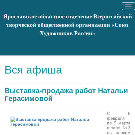
Tog
nav
Ярославское областное отделение Всероссийской
творческой общественной организации «Союз
Художников России»
Вы здесь:
Главная
События
Афишa
Выставка-продажа
работ Натальи Герасимовой
Вся афиша
Выставка-продажа работ Натальи
Герасимовой
С 8
февраля
по 5 марта
в зале №3
на первом