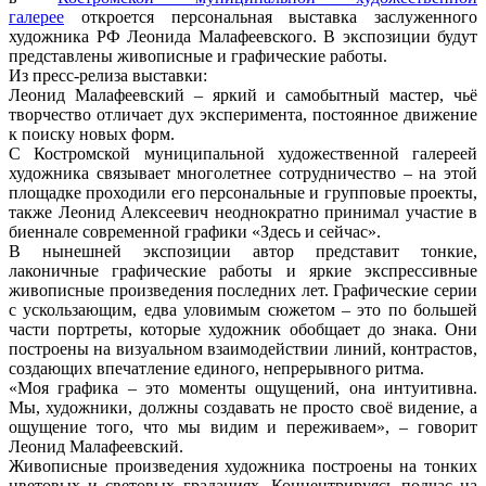
галерее
откроется персональная выставка заслуженного
художника РФ Леонида Малафеевского. В экспозиции будут
представлены живописные и графические работы.
Из пресс-релиза выставки:
Леонид Малафеевский – яркий и самобытный мастер, чьё
творчество отличает дух эксперимента, постоянное движение
к поиску новых форм.
С Костромской муниципальной художественной галереей
художника связывает многолетнее сотрудничество – на этой
площадке проходили его персональные и групповые проекты,
также Леонид Алексеевич неоднократно принимал участие в
биеннале современной графики «Здесь и сейчас».
В нынешней экспозиции автор представит тонкие,
лаконичные графические работы и яркие экспрессивные
живописные произведения последних лет. Графические серии
с ускользающим, едва уловимым сюжетом – это по большей
части портреты, которые художник обобщает до знака. Они
построены на визуальном взаимодействии линий, контрастов,
создающих впечатление единого, непрерывного ритма.
«Моя графика – это моменты ощущений, она интуитивна.
Мы, художники, должны создавать не просто своё видение, а
ощущение того, что мы видим и переживаем», – говорит
Леонид Малафеевский.
Живописные произведения художника построены на тонких
цветовых и световых градациях. Концентрируясь подчас на