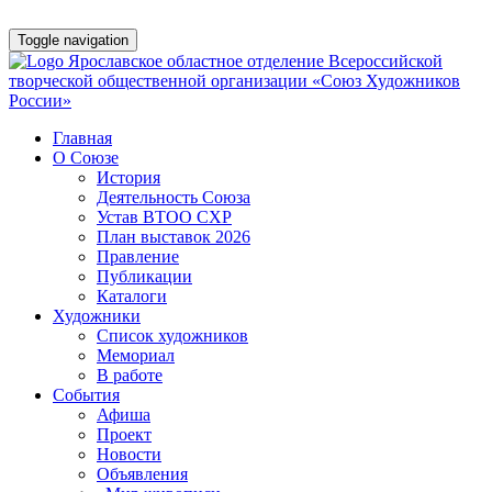
Toggle navigation
Ярославское областное отделение Всероссийской
творческой общественной организации «Союз Художников
России»
Главная
О Союзе
История
Деятельность Союза
Устав ВТОО СХР
План выставок 2026
Правление
Публикации
Каталоги
Художники
Список художников
Мемориал
В работе
События
Афишa
Проект
Новости
Объявления