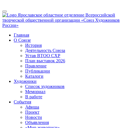
Toggle
Ярославское областное отделение Всероссийской
navigation
творческой общественной организации «Союз Художников
России»
Главная
О Союзе
История
Деятельность Союза
Устав ВТОО СХР
План выставок 2026
Правление
Публикации
Каталоги
Художники
Список художников
Мемориал
В работе
События
Афишa
Проект
Новости
Объявления
«Мир живописи»