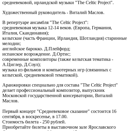
средневековой, ирландской музыки "The Celtic Project".
Художественный руководитель - Виталий Маслов.
В репертуаре ансамбля "The Celtic Project":
средневековая музыка 12-14 веков. (Европа, Германия,
Италия, Скандинавия);
кельтские (часть Франции, Ирландия, Шотландия) старинные
мелодии;
английское барокко. Д.Плейфорд;
испанское возрождение. Д.Ортис;
современные композиторы (также кельтская тематика -
А.Циглер, Д.Соул);
музыка из фильмов и компьютерных игр (связанных с
кельтской, средневековой тематикой).
Аранжировки специально для состава "The Celtic Project"
делает профессиональный композитор, выпускник
Московской государственной консерватории, Виталий
Маслов.
Первый концерт "Средневековое сказание" состоится 16
сентября, в воскресенье, в 17.00.
Стоимость билета - 250 рублей.
Приобретайте билеты в выставочном зале Ярославского