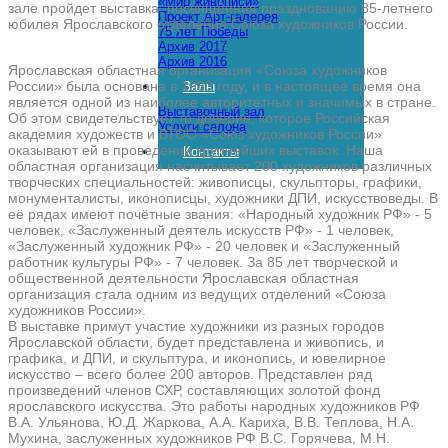
«Мир живописи»
зале пройдет выставка, посвящённая празднованию 85-летнего
Проект Арт-галерея
юбилея Ярославского отделения Союза художников России.
75 лет Победы
Архив 2017
Архив 2016
Ярославская областная организация «Союза художников
России» была основана в 1933 году, и в настоящее время она
Залы
является одной из наиболее авторитетных и значимых в стране.
Выставочный зал
Об этом свидетельствует то доверие, которое Российская
Услуги салона
академия художеств и ВТОО «Союз художников России»
оказывают ей в проведении крупнейших выставок. Наша
Контакты
областная организация насчитывает 200 художников различных
творческих специальностей: живописцы, скульпторы, графики,
монументалисты, иконописцы, художники ДПИ, искусствоведы. В
её рядах имеют почётные звания: «Народный художник РФ» - 5
человек, «Заслуженный деятель искусств РФ» - 1 человек,
«Заслуженный художник РФ» - 20 человек и «Заслуженный
работник культуры РФ» - 7 человек. За 85 лет творческой и
общественной деятельности Ярославская областная
организация стала одним из ведущих отделений «Союза
художников России».
В выставке примут участие художники из разных городов
Ярославской области, будет представлена и живопись, и
графика, и ДПИ, и скульптура, и иконопись, и ювелирное
искусство – всего более 200 авторов. Представлен ряд
произведений членов СХР, составляющих золотой фонд
ярославского искусства. Это работы народных художников РФ
В.А. Ульянова, Ю.Д. Жаркова, А.А. Кариха, В.В. Теплова, Н.А.
Мухина, заслуженных художников РФ В.С. Горячева, М.Н.