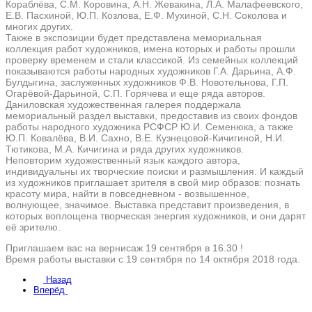
Кораблёва, С.М. Коровина, А.Н. Жевакина, Л.А. Малафеевского,
Е.В. Пасхиной, Ю.П. Козлова, Е.Ф. Мухиной, С.Н. Соколова и
многих других.
Также в экспозиции будет представлена мемориальная
коллекция работ художников, имена которых и работы прошли
проверку временем и стали классикой. Из семейных коллекций
показываются работы народных художников Г.А. Дарьина, А.Ф.
Булдыгина, заслуженных художников Ф.В. Новотельнова, Г.П.
Огарёвой-Дарьиной, С.П. Горячева и еще ряда авторов.
Даниловская художественная галерея поддержала
мемориальный раздел выставки, предоставив из своих фондов
работы народного художника РСФСР Ю.И. Семенюка, а также
Ю.П. Ковалёва, В.И. Сахно, В.Е. Кузнецовой-Кичигиной, Н.И.
Тютикова, М.А. Кичигина и ряда других художников.
Неповторим художественный язык каждого автора,
индивидуальны их творческие поиски и размышления. И каждый
из художников приглашает зрителя в свой мир образов: познать
красоту мира, найти в повседневном - возвышенное,
волнующее, значимое. Выставка представит произведения, в
которых воплощена творческая энергия художников, и они дарят
её зрителю.
Приглашаем вас на вернисаж 19 сентября в 16.30 !
Время работы выставки с 19 сентября по 14 октября 2018 года.
Назад
Вперёд