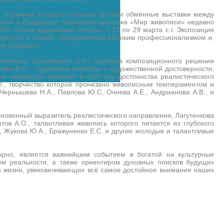
, в рамках которого успешно прошли обменные выставки между
инске и Подольске. Нынешняя выставка «Мир живописи» недавно
ОО «Союз художников России» с 13 по 29 марта с.г. Экспозиция
озрастов и стилей, объединенные высоким профессионализмом и,
ину будущего.
ивописи: Суховецкого А.Н.- виртуоза композиционного решения
нова В.Н. - художника метафор и художественной достоверности,
е творчество включает в себя все достоинства реалистического
., творчество которой пронизано живописным темпераментом и
-Чернышева Н.А., Павлова Ю.С, Очнева А.Е., Андрианова А.В., и
хновенный выразитель реалистического направления, Лагутенкова
тов А.О., талантливая живопись которого питается из глубокого
Н., Жукова Ю.А., Бражуненко Е.С. и другие молодые и талантливые
порно, является важнейшим событием в богатой на культурные
ем реальности, а также ориентиром духовных поисков будущих
й жизни, увековечивающих всё самое достойное внимания наших