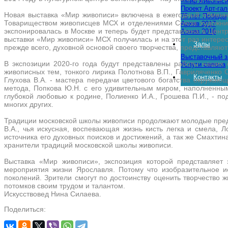
«Мир живопис
Проект Арт-га
Новая выставка «Мир живописи» включена в ежегодный обменн
75 лет Победы
Товариществом живописцев МСХ и отделениями Союза художнико
Архив 2017
экспонировалась в Москве и теперь будет представлена в Цент
Архив 2016
выставки «Мир живописи» МСХ получилась и на этот раз интере
Залы
прежде всего, духовной основой своего творчества, представляю
Выставочный з
В экспозиции 2020-го года будут представлены работы наших 
Услуги салона
живописных тем, тонкого лирика Полотнова В.П., Гавриляченко 
Контакты
Глухова В.А. - мастера передачи цветового богатства окружаю
метода, Попкова Ю.Н. с его удивительным миром, наполненны
глубокой любовью к родине, Полиенко И.А., Грошева П.И., - по
многих других.
Традиции московской школы живописи продолжают молодые предст
В.А., чья искусная, воспевающая жизнь кисть легка и смела, Л
источника его духовных поисков и достижений, а так же Смахтина
хранители традиций московской школы живописи.
Выставка «Мир живописи», экспозиция которой представляет 
мероприятия жизни Ярославля. Потому что изобразительное и
поколений. Зрители смогут по достоинству оценить творчеств
потомков своим трудом и талантом.
Искусствовед Нина Силаева.
Поделиться: