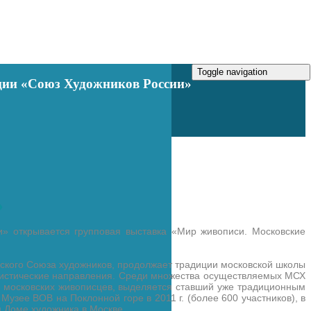
Toggle navigation
ации «Союз Художников России»
»
» открывается групповая выставка «Мир живописи. Московские
вского Союза художников, продолжает традиции московской школы
илистические направления. Среди множества осуществляемых МСХ
 московских живописцев, выделяется ставший уже традиционным
зее ВОВ на Поклонной горе в 2011 г. (более 600 участников), в
ом Доме художника в Москве.