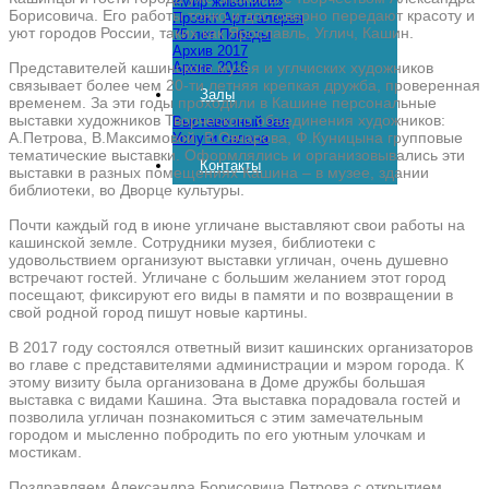
«Мир живописи»
Борисовича. Его работы тонко и достоверно передают красоту и
Проект Арт-галерея
уют городов России, таких как Ярославль, Углич, Кашин.
75 лет Победы
Архив 2017
Представителей кашинского музея и углчиских художников
Архив 2016
связывает более чем 20-ти летняя крепкая дружба, проверенная
Залы
временем. За эти годы проходили в Кашине персональные
выставки художников Творческого объединения художников:
Выставочный зал
А.Петрова, В.Максимовой, В.Овчарова, Ф.Куницына групповые
Услуги салона
тематические выставки. Оформлялись и организовывались эти
Контакты
выставки в разных помещениях Кашина – в музее, здании
библиотеки, во Дворце культуры.
Почти каждый год в июне угличане выставляют свои работы на
кашинской земле. Сотрудники музея, библиотеки с
удовольствием организуют выставки угличан, очень душевно
встречают гостей. Угличане с большим желанием этот город
посещают, фиксируют его виды в памяти и по возвращении в
свой родной город пишут новые картины.
В 2017 году состоялся ответный визит кашинских организаторов
во главе с представителями администрации и мэром города. К
этому визиту была организована в Доме дружбы большая
выставка с видами Кашина. Эта выставка порадовала гостей и
позволила угличан познакомиться с этим замечательным
городом и мысленно побродить по его уютным улочкам и
мостикам.
Поздравляем Александра Борисовича Петрова с открытием