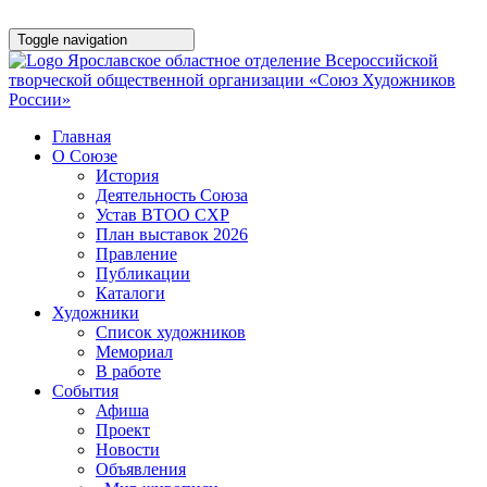
Toggle navigation
Ярославское областное отделение Всероссийской
творческой общественной организации «Союз Художников
России»
Главная
О Союзе
История
Деятельность Союза
Устав ВТОО СХР
План выставок 2026
Правление
Публикации
Каталоги
Художники
Список художников
Мемориал
В работе
События
Афишa
Проект
Новости
Объявления