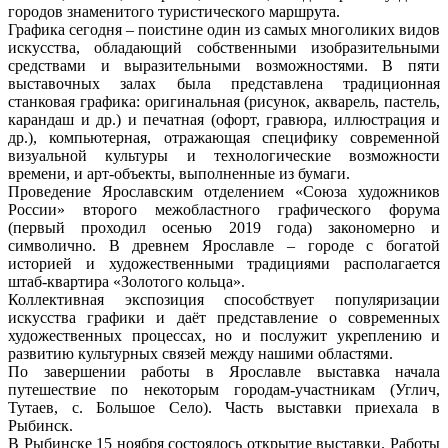
городов знаменитого туристического маршрута.
Графика сегодня – поистине один из самых многоликих видов
искусства, обладающий собственными изобразительными
средствами и выразительными возможностями. В пяти
выставочных залах была представлена традиционная
станковая графика: оригинальная (рисунок, акварель, пастель,
карандаш и др.) и печатная (офорт, гравюра, иллюстрация и
др.), компьютерная, отражающая специфику современной
визуальной культуры и технологические возможности
времени, и арт-объекты, выполненные из бумаги.
Проведение Ярославским отделением «Союза художников
России» второго межобластного графического форума
(первый проходил осенью 2019 года) закономерно и
символично. В древнем Ярославле – городе с богатой
историей и художественными традициями располагается
штаб-квартира «Золотого кольца».
Коллективная экспозиция способствует популяризации
искусства графики и даёт представление о современных
художественных процессах, но и послужит укреплению и
развитию культурных связей между нашими областями.
По завершении работы в Ярославле выставка начала
путешествие по некоторым городам-участникам (Углич,
Тутаев, с. Большое Село). Часть выставки приехала в
Рыбинск.
В Рыбинске 15 ноября состоялось открытие выставки. Работы