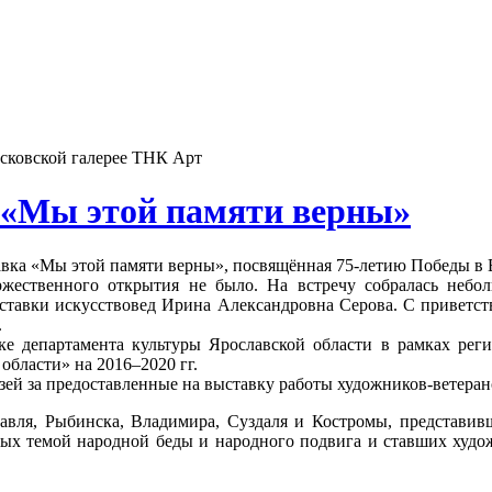
осковской галерее ТНК Арт
 «Мы этой памяти верны»
тавка «Мы этой памяти верны», посвящённая 75-летию Победы в
жественного открытия не было. На встречу собралась небол
ыставки искусствовед Ирина Александровна Серова. С привет
.
 департамента культуры Ярославской области в рамках реги
бласти» на 2016–2020 гг.
ей за предоставленные на выставку работы художников-ветеран
авля, Рыбинска, Владимира, Суздаля и Костромы, представивш
ных темой народной беды и народного подвига и ставших худ