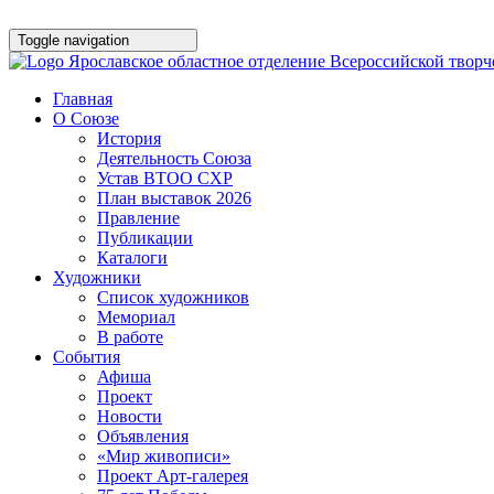
Toggle navigation
Ярославское областное отделение Всероссийской твор
Главная
О Союзе
История
Деятельность Союза
Устав ВТОО СХР
План выставок 2026
Правление
Публикации
Каталоги
Художники
Список художников
Мемориал
В работе
События
Афишa
Проект
Новости
Объявления
«Мир живописи»
Проект Арт-галерея